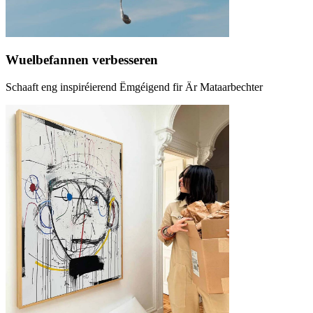
Wuelbefannen verbesseren
Schaaft eng inspiréierend Ëmgéigend fir Är Mataarbechter