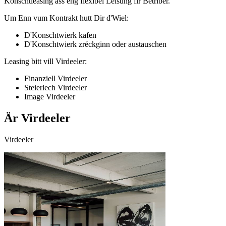
Konschtleasing ass eng flexibel Léisung fir Betriber.
Um Enn vum Kontrakt hutt Dir d'Wiel:
D'Konschtwierk kafen
D'Konschtwierk zréckginn oder austauschen
Leasing bitt vill Virdeeler:
Finanziell Virdeeler
Steierlech Virdeeler
Image Virdeeler
Är Virdeeler
Virdeeler