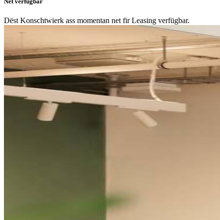
Net verfügbar
Dëst Konschtwierk ass momentan net fir Leasing verfügbar.