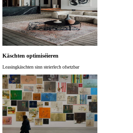
Käschten optimiséieren
Leasingkäschten sinn steierlech ofsetzbar