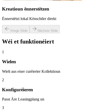
Kreatioun ënnerstëtzen
Ënnerstëtzt lokal Kënschtler direkt
Virege Slide
Nächste Slide
Wéi et funktionéiert
1
Wielen
Wielt aus eiser curéierter Kollektioun
2
Konfiguréieren
Passt Äre Leasingplang un
3