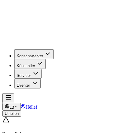
Konschtwierker
Kënschtler
Servicer
Eventer
Hëllef
LB
Umellen