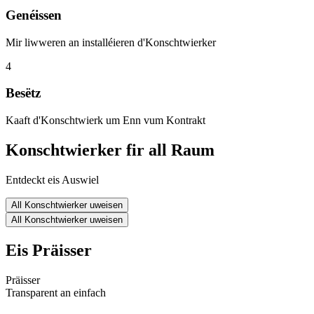
Genéissen
Mir liwweren an installéieren d'Konschtwierker
4
Besëtz
Kaaft d'Konschtwierk um Enn vum Kontrakt
Konschtwierker fir all Raum
Entdeckt eis Auswiel
All Konschtwierker uweisen
All Konschtwierker uweisen
Eis Präisser
Präisser
Transparent an einfach