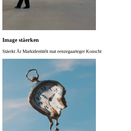
Image stäerken
Stäerkt Är Markidentitéit mat eenzegaarteger Konscht