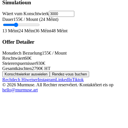
Simulatioun
Wäert vum Konschtwierk
Dauer
155
€ / Mount
(
24
Méint
)
13
Méint
24
Méint
36
Méint
48
Méint
Offer Detailer
Monatlech Bezuelung
155
€ / Mount
Reschtwäert
60
€
Steiererspuernisser
930
€
Gesamtkäschten
2790
€ HT
Konschtwierker auswielen
Rendez-vous buchen
Rechtlech Hiweiser
Instagram
LinkedIn
Tiktok
© 2026 Murmuse. All Rechter reservéiert.
·
Kontaktéiert eis op
hello@murmuse.art