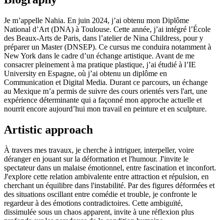
Je m’appelle Nahia. En juin 2024, j’ai obtenu mon Diplôme
National d’Art (DNA) à Toulouse. Cette année, j’ai intégré l’École
des Beaux-Arts de Paris, dans l’atelier de Nina Childress, pour y
préparer un Master (DNSEP). Ce cursus me conduira notamment à
New York dans le cadre d’un échange artistique. Avant de me
consacrer pleinement à ma pratique plastique, j’ai étudié à l’IE
University en Espagne, où j’ai obtenu un diplôme en
Communication et Digital Media. Durant ce parcours, un échange
au Mexique m’a permis de suivre des cours orientés vers l'art, une
expérience déterminante qui a façonné mon approche actuelle et
nourrit encore aujourd’hui mon travail en peinture et en sculpture.
Artistic approach
À travers mes travaux, je cherche à intriguer, interpeller, voire
déranger en jouant sur la déformation et l'humour. J'invite le
spectateur dans un malaise émotionnel, entre fascination et inconfort.
J'explore cette relation ambivalente entre attraction et répulsion, en
cherchant un équilibre dans l'instabilité. Par des figures déformées et
des situations oscillant entre comédie et trouble, je confronte le
regardeur à des émotions contradictoires. Cette ambiguïté,
dissimulée sous un chaos apparent, invite à une réflexion plus