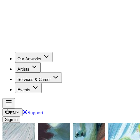
Our Artworks
Artists
Services & Career
Events
Support
EN
Sign in