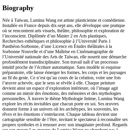
Biography
Née à Taïwan, Lumina Wang est artiste plasticienne et comédienne.
Installée en France depuis dix-sept ans, elle développe une pratique
où se rencontrent arts visuels, théâtre, philosophie et exploration de
l’inconscient. Diplômée d’un Master 2 en Arts plastiques,
Recherches esthétiques et philosophie à l’Université Paris 1
Panthéon-Sorbonne, d’une Licence en Études théâtrales à la
Sorbonne Nouvelle et d’une Maîtrise en Cinématographie de
l’Université nationale des Arts de Taïwan, elle nourrit une démarche
profondément transdisciplinaire. Son travail naît d’un processus
intuitif proche de l’écriture automatique. Sans modèle ni esquisse
préparatoire, elle laisse émerger les formes, les corps et les paysages
au fil du geste. Ce n’est qu’au cours de la création, voire une fois
l’œuvre achevée, que le sens se révèle à elle. Chaque peinture
devient ainsi un espace d’exploration intérieure, où l’image agit
comme un miroir des émotions, des mémoires et des mythologies
personnelles. À travers le thème Mythologie Intime, Lumina Wang
explore les récits invisibles que chacun porte en soi. Ses œuvres
donnent forme à un univers où les archétypes, les souvenirs, les
rêves et les émotions s’entrelacent. Chaque tableau devient une
cartographie sensible de l’être, invitant le spectateur à reconnaître ses
propres symboles et à renouer avec son imaginaire profond. Regards
sur son œuvre Les œuvres de Lumina Wang ne cherchent pas à