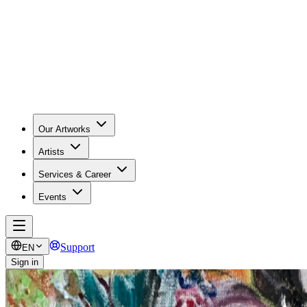
Our Artworks
Artists
Services & Career
Events
Support
EN
Sign in