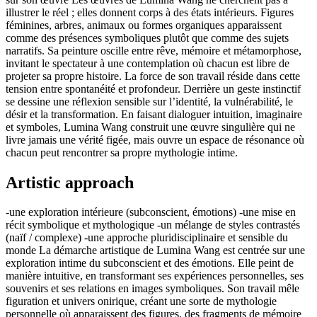
illustrer le réel ; elles donnent corps à des états intérieurs. Figures
féminines, arbres, animaux ou formes organiques apparaissent
comme des présences symboliques plutôt que comme des sujets
narratifs. Sa peinture oscille entre rêve, mémoire et métamorphose,
invitant le spectateur à une contemplation où chacun est libre de
projeter sa propre histoire. La force de son travail réside dans cette
tension entre spontanéité et profondeur. Derrière un geste instinctif
se dessine une réflexion sensible sur l’identité, la vulnérabilité, le
désir et la transformation. En faisant dialoguer intuition, imaginaire
et symboles, Lumina Wang construit une œuvre singulière qui ne
livre jamais une vérité figée, mais ouvre un espace de résonance où
chacun peut rencontrer sa propre mythologie intime.
Artistic approach
-une exploration intérieure (subconscient, émotions) -une mise en
récit symbolique et mythologique -un mélange de styles contrastés
(naïf / complexe) -une approche pluridisciplinaire et sensible du
monde La démarche artistique de Lumina Wang est centrée sur une
exploration intime du subconscient et des émotions. Elle peint de
manière intuitive, en transformant ses expériences personnelles, ses
souvenirs et ses relations en images symboliques. Son travail mêle
figuration et univers onirique, créant une sorte de mythologie
personnelle où apparaissent des figures, des fragments de mémoire